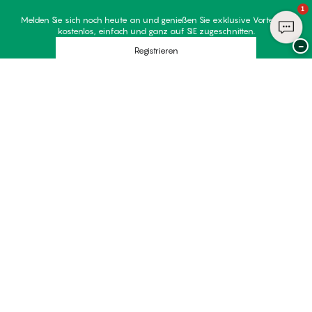
1
Melden Sie sich noch heute an und genießen Sie exklusive Vorteile –
kostenlos, einfach und ganz auf SIE zugeschnitten.
−
Registrieren
Sind Sie bereits Mitglied?
Melden Sie sich mit Ihrem Konto an
Danke für Ihren Besuch bei
Palmers
ZAHLUNGSARTEN
WIR VERSENDEN MIT