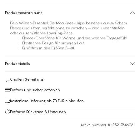
30 Tage Rückgabe | Kostenlose Lieferung an den Shop
Produktbeschreibung
Dein Winter-Essential. Die Moa Knee-Highs bestehen aus weichem
Fleece und sitzen perfekt ohne zu rutschen – ideal unter Stiefeln
oder als gemütliches Layering-Piece.
• Fleece-Oberfläche für Wärme und ein weiches Tragegefühl
• Elastisches Design für sicheren Halt
• Erhältlich in den Größen S–XL
Produktdetails
Chatten Sie mit uns
Einfach und sicher bezahlen
Kostenlose Lieferung ab 70 EUR einkaufen
Einfache Rückgabe & Umtausch
Artikelnummer #
:
25217646061