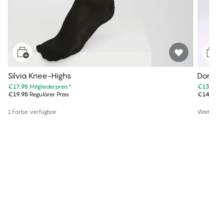
Silvia Knee-Highs
Donn
€17.95
Mitgliederpreis
*
€13.4
€19.95
Regulärer Preis
€14.9
1 Farbe verfügbar
Weiter