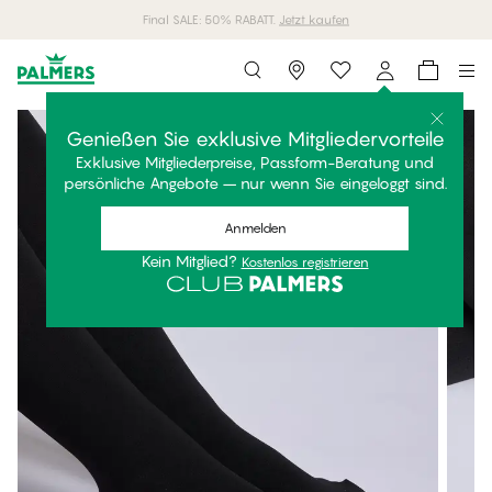
Final SALE: 50% RABATT.
Jetzt kaufen
Storefinder
Genießen Sie exklusive Mitgliedervorteile
Exklusive Mitgliederpreise, Passform-Beratung und
persönliche Angebote – nur wenn Sie eingeloggt sind.
Anmelden
Kein Mitglied?
Kostenlos registrieren