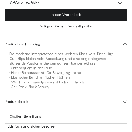
Größe auswählen
In den Warenkorb
Verfügbarkeit im Geschäft prüfen
Für diesen Artikel gibt es keine empfohlene Größe
30 Tage Rückgabe | Kostenlose Lieferung an den Shop
Produktbeschreibung
Die moderne Interpretation eines wahren Klassikers. Diese High-
Cut-Slips bieten volle Abdeckung und eine eng anliegende,
stützende Passform, die den ganzen Tag perfekt sitzt.
• Sitzt bequem in der Taille
• Hoher Beinausschnitt für Bewegungsfreiheit
• Elastischer Bund mit flachen Nähten
• Weiches Baumwolljersey mit leichtem Stretch
• 2er-Pack: Black Beauty
Produktdetails
Chatten Sie mit uns
Einfach und sicher bezahlen