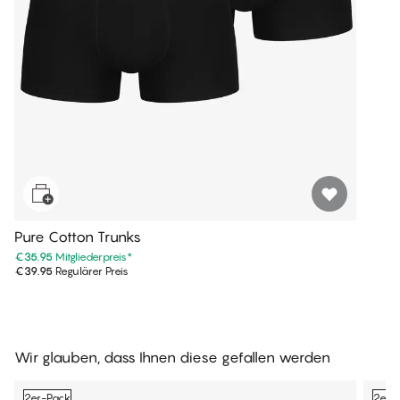
Pure Cotton Trunks
€35.95
Mitgliederpreis
*
€39.95
Regulärer Preis
Wir glauben, dass Ihnen diese gefallen werden
2er-Pack
2er-