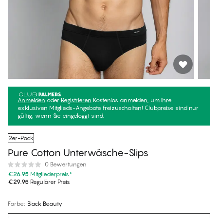
Anmelden
oder
Registrieren
Kostenlos anmelden, um Ihre
exklusiven Mitglieds-Angebote freizuschalten! Clubpreise sind nur
gültig, wenn Sie eingeloggt sind.
2er-Pack
Pure Cotton Unterwäsche-Slips
0 Bewertungen
€26.95
Mitgliederpreis
*
€29.95
Regulärer Preis
Farbe
:
Black Beauty