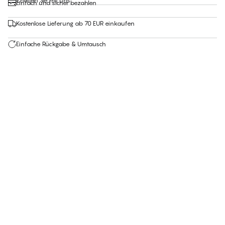
Chatten Sie mit uns
Einfach und sicher bezahlen
Kostenlose Lieferung ab 70 EUR einkaufen
Einfache Rückgabe & Umtausch