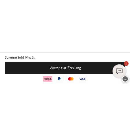
Summe
inkl. MwSt.
1
Weiter zur Zahlung
−
Treten Sie noch heute dem Club
PALMERS bei
Melden Sie sich noch heute an und genießen Sie exklusive Vorteile –
kostenlos, einfach und ganz auf SIE zugeschnitten.