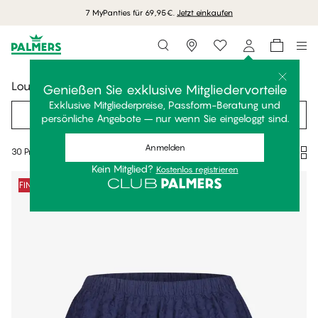
7 MyPanties für 69,95€.
Jetzt einkaufen
Storefinder
Loungewear
Genießen Sie exklusive Mitgliedervorteile
Exklusive Mitgliederpreise, Passform-Beratung und
Filter
Empfohlen
persönliche Angebote – nur wenn Sie eingeloggt sind.
Anmelden
30 Produkte
Kein Mitglied?
Kostenlos registrieren
Produkte
FINAL SALE -70%