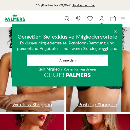
7 MyPanties für 69,95€.
Jetzt einkaufen
Storefinder
bwireless
bpushup
Genießen Sie exklusive Mitgliedervorteile
Exklusive Mitgliederpreise, Passform-Beratung und
persönliche Angebote – nur wenn Sie eingeloggt sind.
Anmelden
Kein Mitglied?
Kostenlos registrieren
Wireless Shoppen
Push‑Up Shoppen
bbalconette
bfull