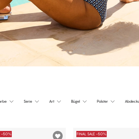
arbe
Serie
Art
Bügel
Polster
Abdeck
E -50%
FINAL SALE -50%