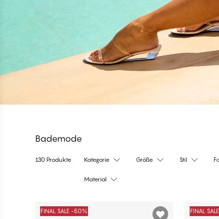
Bademode
130 Produkte
Kategorie
Größe
Stil
F
Material
Produkte
FINAL SALE -50%
FINAL SAL