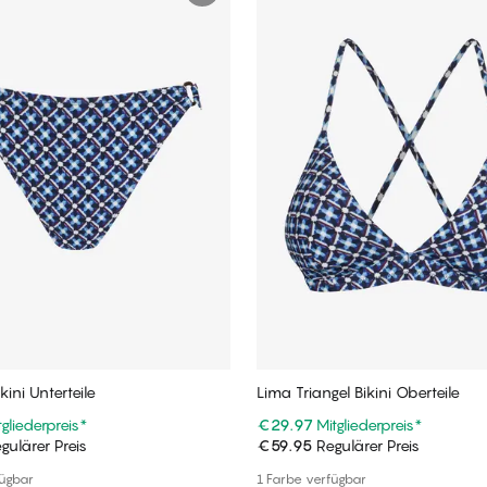
kini Unterteile
Lima Triangel Bikini Oberteile
tgliederpreis
*
€29.97
Mitgliederpreis
*
gulärer Preis
€59.95
Regulärer Preis
In den Warenkorb
In den Warenkorb
fügbar
1 Farbe verfügbar