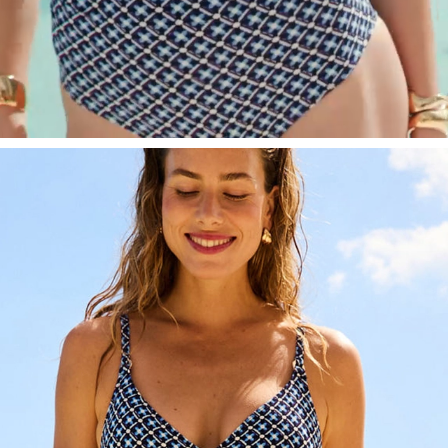
LIMA - Blue Geo Foulard
Full Support Bikini Oberteile
#30