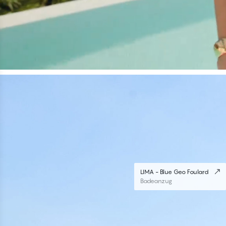
#30
#30
LIMA - Blue Geo Foulard
Brazilian Bikini Unterteile
LIMA - Blue Geo Foulard
Badeanzug