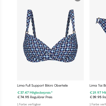
Lima Full Support Bikini Oberteile
Lima Tai Bi
€37.47
Mitgliederpreis
*
€19.97
Mi
€74.95
Regulärer Preis
€39.95
Re
In den Warenkorb
1 Farbe verfügbar
1 Farbe ver