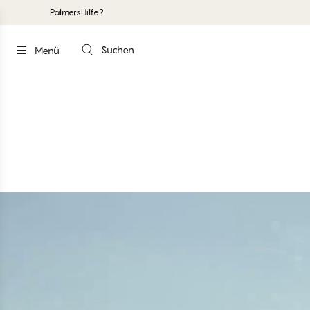
Palmers
Hilfe?
Suchen
Menü
#30