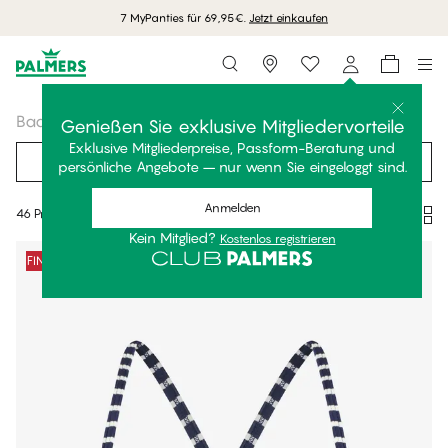
Kostenlose Lieferung ab 70 EUR einkaufen
Storefinder
Bademode
Bikini Oberteile
Genießen Sie exklusive Mitgliedervorteile
Exklusive Mitgliederpreise, Passform-Beratung und
Filter
Empfohlen
persönliche Angebote – nur wenn Sie eingeloggt sind.
Anmelden
46 Produkte
Kein Mitglied?
Kostenlos registrieren
Produkte
FINAL SALE -50%