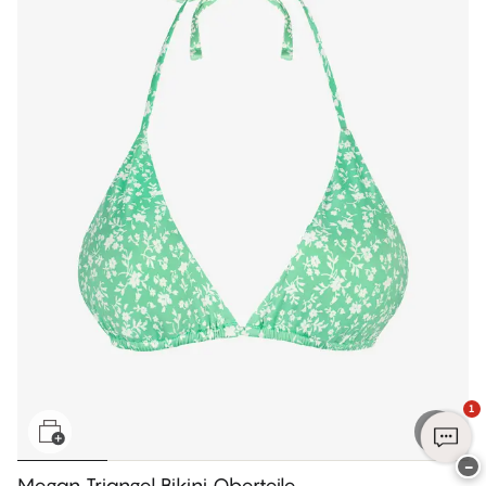
1
−
Megan Triangel Bikini Oberteile