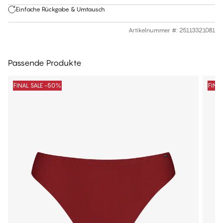
Einfache Rückgabe & Umtausch
Artikelnummer #
:
25113321081
Passende Produkte
FINAL SALE -50%
FINA