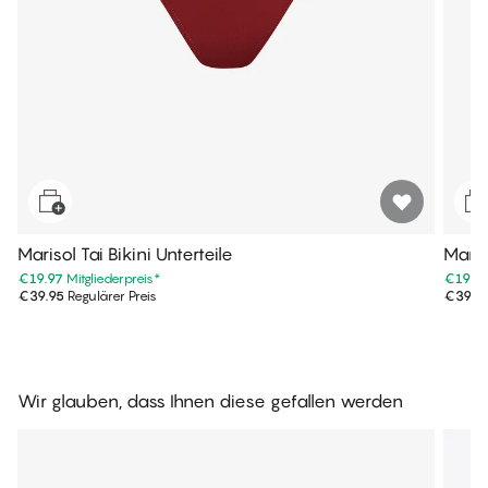
Marisol Tai Bikini Unterteile
Mariso
€19.97
Mitgliederpreis
*
€19.9
€39.95
Regulärer Preis
€39.9
Wir glauben, dass Ihnen diese gefallen werden