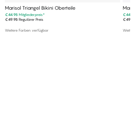
Marisol Triangel Bikini Oberteile
Maris
€44.95
Mitgliederpreis
*
€44.9
€49.95
Regulärer Preis
€49.9
Weitere Farben verfügbar
Weiter