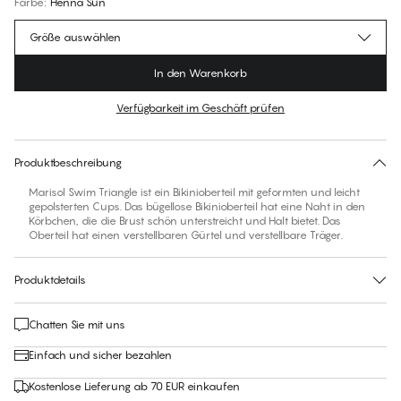
Farbe
:
Henna Sun
Größe auswählen
In den Warenkorb
Verfügbarkeit im Geschäft prüfen
Für diesen Artikel gibt es keine empfohlene Größe
30 Tage Rückgabe | Kostenlose Lieferung an den Shop
Produktbeschreibung
Marisol Swim Triangle ist ein Bikinioberteil mit geformten und leicht
gepolsterten Cups. Das bügellose Bikinioberteil hat eine Naht in den
Körbchen, die die Brust schön unterstreicht und Halt bietet. Das
Oberteil hat einen verstellbaren Gürtel und verstellbare Träger.
Produktdetails
Chatten Sie mit uns
Einfach und sicher bezahlen
Kostenlose Lieferung ab 70 EUR einkaufen