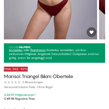
Anmelden
oder
Registrieren
Kostenlos anmelden, um Ihre
exklusiven Mitglieds-Angebote freizuschalten! Clubpreise sind nur
gültig, wenn Sie eingeloggt sind.
FINAL SALE -50%
Marisol Triangel Bikini Oberteile
0 Bewertungen
Herausnehmbare Pads, Ohne Bügel
€24.97
Mitgliederpreis
*
€49.95
Regulärer Preis