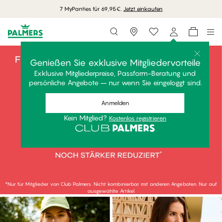
Kostenlose Lieferung ab 70 EUR einkaufen
Storefinder
#30
Genießen Sie exklusive Mitgliedervorteile
Exklusive Mitgliederpreise, Passform-Beratung und
persönliche Angebote – nur wenn Sie eingeloggt sind.
Anmelden
Lingerie Sale - Sparen 
Kein Mitglied?
Kostenlos registrieren
*Nur für Mitglieder von Club Palmers. Nicht kombinierbar mit anderen Angeboten. Nur auf
ausgewählte Artikel.
JETZT KAUFEN
JETZT KAUFEN