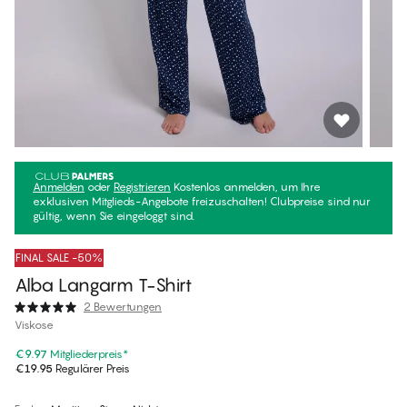
Anmelden
oder
Registrieren
Kostenlos anmelden, um Ihre
exklusiven Mitglieds-Angebote freizuschalten! Clubpreise sind nur
gültig, wenn Sie eingeloggt sind.
FINAL SALE -50%
Alba Langarm T-Shirt
2 Bewertungen
Viskose
€9.97
Mitgliederpreis
*
€19.95
Regulärer Preis