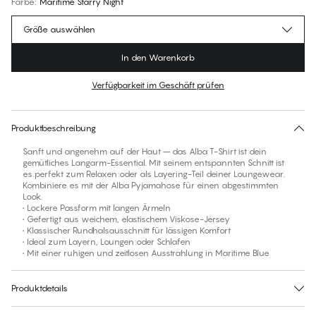
Farbe
:
Maritime Starry Night
Größe auswählen
In den Warenkorb
Verfügbarkeit im Geschäft prüfen
Für diesen Artikel gibt es keine empfohlene Größe
30 Tage Rückgabe | Kostenlose Lieferung an den Shop
Produktbeschreibung
Sanft und angenehm auf der Haut – das Alba T-Shirt ist dein
gemütliches Langarm-Essential. Mit seinem entspannten Schnitt ist
es perfekt zum Relaxen oder als Layering-Teil deiner Loungewear.
Kombiniere es mit der Alba Pyjamahose für einen abgestimmten
Look.
• Lockere Passform mit langen Ärmeln
• Gefertigt aus weichem, elastischem Viskose-Jersey
• Klassischer Rundhalsausschnitt für lässigen Komfort
• Ideal zum Layern, Loungen oder Schlafen
• Mit einer ruhigen und zeitlosen Ausstrahlung in Maritime Blue
Produktdetails