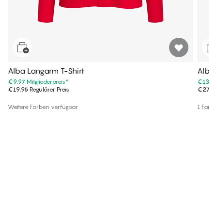
Alba Langarm T-Shirt
Alba
€9.97
Mitgliederpreis
*
€13.9
€19.95
Regulärer Preis
€27.9
Weitere Farben verfügbar
1 Farb