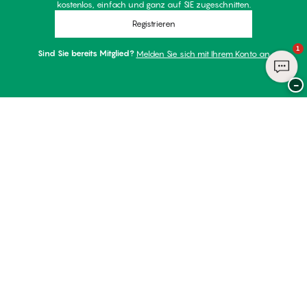
kostenlos, einfach und ganz auf SIE zugeschnitten.
Registrieren
1
Sind Sie bereits Mitglied?
Melden Sie sich mit Ihrem Konto an
−
Danke für Ihren Besuch bei
Palmers
ZAHLUNGSARTEN
WIR VERSENDEN MIT