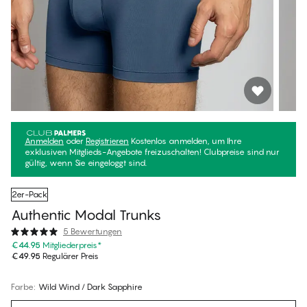
Anmelden
oder
Registrieren
Kostenlos anmelden, um Ihre
exklusiven Mitglieds-Angebote freizuschalten! Clubpreise sind nur
gültig, wenn Sie eingeloggt sind.
2er-Pack
Authentic Modal Trunks
5 Bewertungen
€44.95
Mitgliederpreis
*
€49.95
Regulärer Preis
Farbe
:
Wild Wind / Dark Sapphire