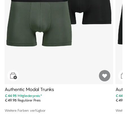
Authentic Modal Trunks
Authe
€44.95
Mitgliederpreis
*
€44.9
€49.95
Regulärer Preis
€49.9
Weitere Farben verfügbar
Weiter