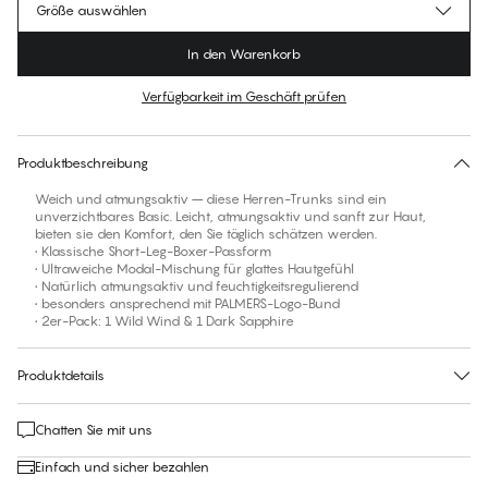
Größe auswählen
In den Warenkorb
Verfügbarkeit im Geschäft prüfen
Für diesen Artikel gibt es keine empfohlene Größe
30 Tage Rückgabe | Kostenlose Lieferung an den Shop
Produktbeschreibung
Weich und atmungsaktiv – diese Herren-Trunks sind ein
unverzichtbares Basic. Leicht, atmungsaktiv und sanft zur Haut,
bieten sie den Komfort, den Sie täglich schätzen werden.
• Klassische Short-Leg-Boxer-Passform
• Ultraweiche Modal-Mischung für glattes Hautgefühl
• Natürlich atmungsaktiv und feuchtigkeitsregulierend
• besonders ansprechend mit PALMERS-Logo-Bund
• 2er-Pack: 1 Wild Wind & 1 Dark Sapphire
Produktdetails
Chatten Sie mit uns
Einfach und sicher bezahlen