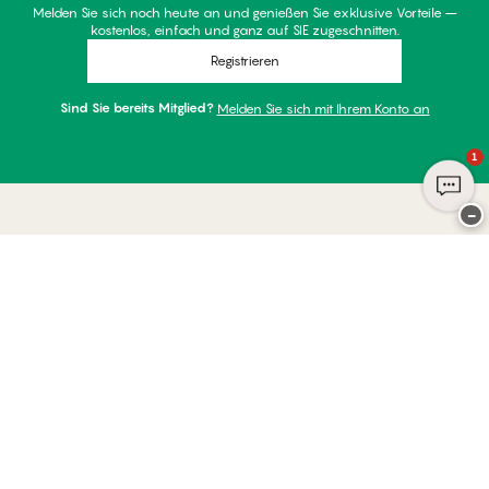
Melden Sie sich noch heute an und genießen Sie exklusive Vorteile –
kostenlos, einfach und ganz auf SIE zugeschnitten.
Registrieren
Sind Sie bereits Mitglied?
Melden Sie sich mit Ihrem Konto an
1
−
Danke für Ihren Besuch bei
Palmers
ZAHLUNGSARTEN
WIR VERSENDEN MIT