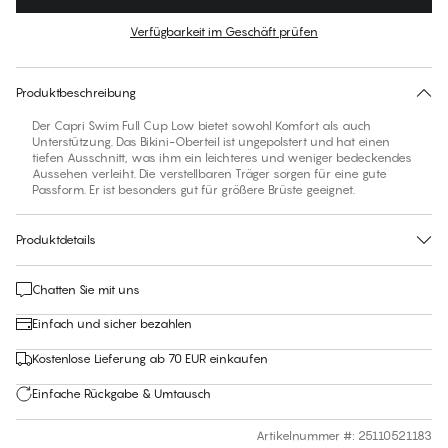
Farbe
:
Multi Tropical
Verfügbarkeit im Geschäft prüfen
Finden Sie Ihre Größe
30 Tage Rückgabe | Kostenlose Lieferung an den Shop
Produktbeschreibung
Der Capri Swim Full Cup Low bietet sowohl Komfort als auch
Unterstützung. Das Bikini-Oberteil ist ungepolstert und hat einen
tiefen Ausschnitt, was ihm ein leichteres und weniger bedeckendes
Aussehen verleiht. Die verstellbaren Träger sorgen für eine gute
Passform. Er ist besonders gut für größere Brüste geeignet.
Produktdetails
Chatten Sie mit uns
Einfach und sicher bezahlen
Kostenlose Lieferung ab 70 EUR einkaufen
Einfache Rückgabe & Umtausch
Artikelnummer #
:
25110521183