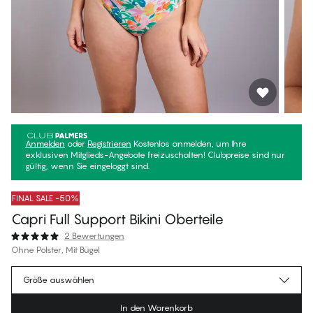
Anmelden
oder
Registrieren
Kostenlos anmelden, um Ihre
exklusiven Mitglieds-Angebote freizuschalten! Clubpreise sind nur
gültig, wenn Sie eingeloggt sind.
FINAL SALE -50%
Capri Full Support Bikini Oberteile
2 Bewertungen
Ohne Polster, Mit Bügel
€39.97
Mitgliederpreis
*
Größe auswählen
€79.95
Regulärer Preis
In den Warenkorb