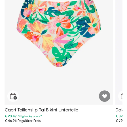
Capri Taillenslip Tai Bikini Unterteile
Dakot
€23.47
Mitgliederpreis
*
€39.9
€46.95
Regulärer Preis
€79.9