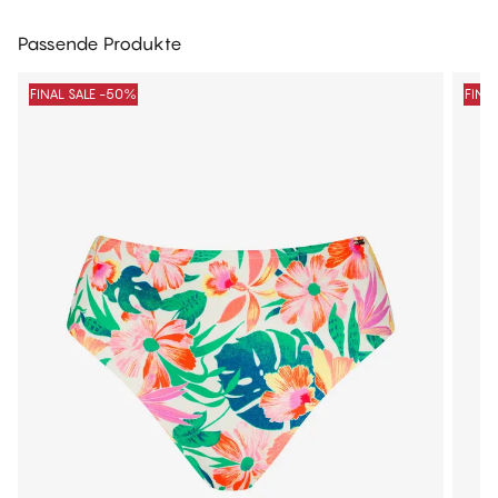
Passende Produkte
FINAL SALE -50%
FINA