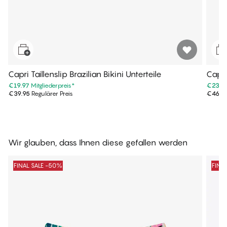
Capri Taillenslip Brazilian Bikini Unterteile
Capri
€19.97
Mitgliederpreis
*
€23.4
€39.95
Regulärer Preis
€46.9
Wir glauben, dass Ihnen diese gefallen werden
FINAL SALE -50%
FINA