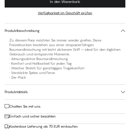
In den Warenkorb
Farbe
:
500 Navy
Verfügbarkeit im Geschäft prüfen
Für diesen Artikel gibt es keine empfohlene Größe
30 Tage Rückgabe | Kostenlose Lieferung an den Shop
Produktbeschreibung
Zu diesem Paar möchten Sie immer wieder greifen. Diese
Freizeitsocken bestehen aus einer strapazierfähigen
Baumwollmischung mit leicht dickerem Griff – ideal für den täglichen
Gebrauch und entspannte Momente.
• Atmungsaktive Baumwollmischung
• Komfort und Haltbarkeit für jeden Tag
• Weicher Stretch für ganztägigen Tragekomfort
• Verstärkte Spitze und Ferse
• 2er-Pack
Produktdetails
Chatten Sie mit uns
Einfach und sicher bezahlen
Kostenlose Lieferung ab 70 EUR einkaufen