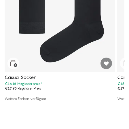
Casual Socken
Casu
€16.15
Mitgliederpreis
*
€16.15
€17.95
Regulärer Preis
€17.9
Weitere Farben verfügbar
Weiter