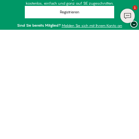
kostenlos, einfach und ganz auf SIE zugeschnitten.
1
Registrieren
−
Sind Sie bereits Mitglied?
Melden Sie sich mit Ihrem Konto an
Danke für Ihren Besuch bei
Palmers
ZAHLUNGSARTEN
WIR VERSENDEN MIT