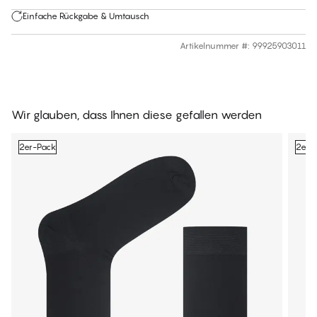
Einfache Rückgabe & Umtausch
Artikelnummer #
:
99925903011
Wir glauben, dass Ihnen diese gefallen werden
2er-Pack
2er-