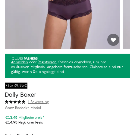
Anmelden
oder
Registrieren
Kostenlos anmelden, um Ihre
exklusiven Mitglieds-Angebote freizuschalten! Clubpreise sind nur
gültig, wenn Sie eingeloggt sind.
7 für 69,95€
Dolly Boxer
1 Bewertung
Ganz Bedeckt, Modal
€13.45
Mitgliederpreis
*
€14.95
Regulärer Preis