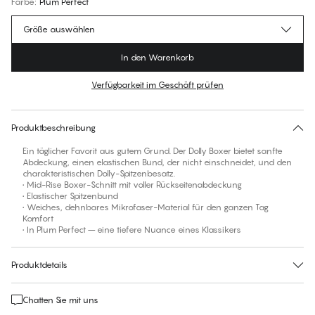
Farbe
:
Plum Perfect
Größe auswählen
In den Warenkorb
Verfügbarkeit im Geschäft prüfen
Für diesen Artikel gibt es keine empfohlene Größe
30 Tage Rückgabe | Kostenlose Lieferung an den Shop
Produktbeschreibung
Ein täglicher Favorit aus gutem Grund. Der Dolly Boxer bietet sanfte
Abdeckung, einen elastischen Bund, der nicht einschneidet, und den
charakteristischen Dolly-Spitzenbesatz.
• Mid-Rise Boxer-Schnitt mit voller Rückseitenabdeckung
• Elastischer Spitzenbund
• Weiches, dehnbares Mikrofaser-Material für den ganzen Tag
Komfort
• In Plum Perfect – eine tiefere Nuance eines Klassikers
Produktdetails
Chatten Sie mit uns