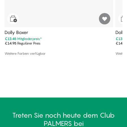
Dolly Boxer
Dolly
€13.45
Mitgliederpreis
*
€13.4
€14.95
Regulärer Preis
€14.9
Weitere Farben verfügbar
Weiter
Treten Sie noch heute dem Club
PALMERS bei