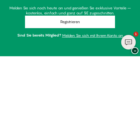
Melden Sie sich noch heute an und genießen Sie exklusive Vorteile –
kostenlos, einfach und ganz auf SIE zugeschnitten.
Registrieren
1
Sind Sie bereits Mitglied?
Melden Sie sich mit Ihrem Konto an
−
Danke für Ihren Besuch bei
Palmers
ZAHLUNGSARTEN
WIR VERSENDEN MIT