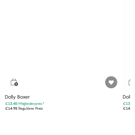
Dolly Boxer
Dolly
€13.45
Mitgliederpreis
*
€13.4
€14.95
Regulärer Preis
€14.9