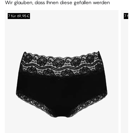
Wir glauben, dass Ihnen diese gefallen werden
7 für 69,95€
7 fü