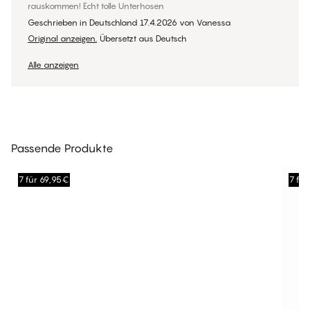
rauskommen! Echt tolle Unterhosen
Geschrieben in Deutschland
17.4.2026
von
Vanessa
Original anzeigen.
Übersetzt aus Deutsch
Alle anzeigen
Passende Produkte
7 für 69,95€
7 fü