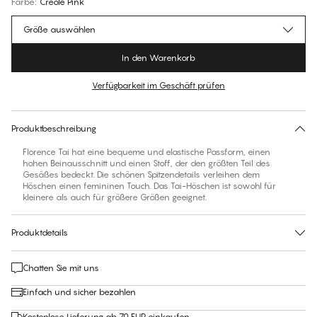
Farbe
:
Creole Pink
Größe auswählen
In den Warenkorb
Verfügbarkeit im Geschäft prüfen
Für diesen Artikel gibt es keine empfohlene Größe
30 Tage Rückgabe | Kostenlose Lieferung an den Shop
Produktbeschreibung
Florence Tai hat eine bequeme und elastische Passform, einen
hohen Beinausschnitt und einen Stoff, der den größten Teil des
Gesäßes bedeckt. Die schönen Spitzendetails verleihen dem
Höschen einen femininen Touch. Das Tai-Höschen ist sowohl für
kleinere als auch für größere Größen geeignet.
Produktdetails
Chatten Sie mit uns
Einfach und sicher bezahlen
Kostenlose Lieferung ab 70 EUR einkaufen