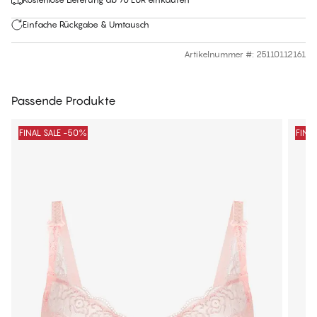
Einfache Rückgabe & Umtausch
Artikelnummer #
:
25110112161
Passende Produkte
FINAL SALE -50%
FINA