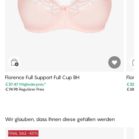
Florence Full Support Full Cup BH
Flore
€37.47
Mitgliederpreis
*
€32.9
€74.95
Regulärer Preis
€65.9
Wir glauben, dass Ihnen diese gefallen werden
FINAL SALE -50%