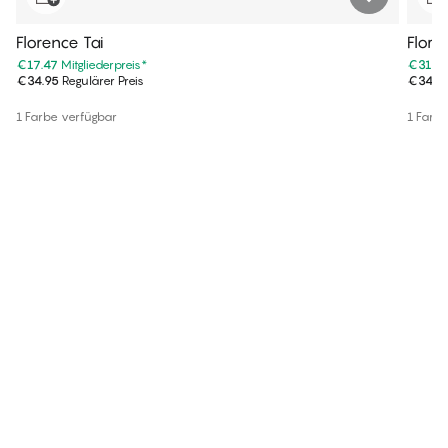
Florence Tai
Flore
€17.47
Mitgliederpreis
*
€31.4
€34.95
Regulärer Preis
€34.9
1 Farbe verfügbar
1 Farb