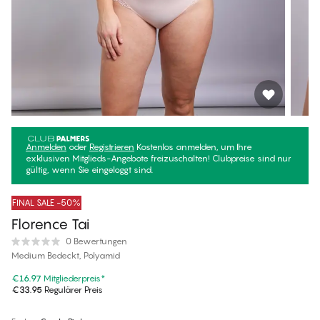
Anmelden
oder
Registrieren
Kostenlos anmelden, um Ihre
exklusiven Mitglieds-Angebote freizuschalten! Clubpreise sind nur
gültig, wenn Sie eingeloggt sind.
FINAL SALE -50%
Florence Tai
0 Bewertungen
Medium Bedeckt, Polyamid
€16.97
Mitgliederpreis
*
€33.95
Regulärer Preis