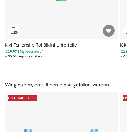
Kiki Taillenslip Tai Bikini Unterteile
Kiki 
€19.97
Mitgliederpreis
*
€23.4
€39.95
Regulärer Preis
€46.9
Wir glauben, dass Ihnen diese gefallen werden
FINAL SALE -50%
FINA