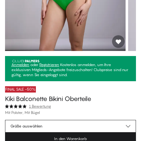
Anmelden
oder
Registrieren
Kostenlos anmelden, um Ihre
exklusiven Mitglieds-Angebote freizuschalten! Clubpreise sind nur
gültig, wenn Sie eingeloggt sind.
FINAL SALE -50%
Kiki Balconette Bikini Oberteile
1 Bewertung
Mit Polster, Mit Bügel
€32.97
Mitgliederpreis
*
Größe auswählen
€65.95
Regulärer Preis
In den Warenkorb