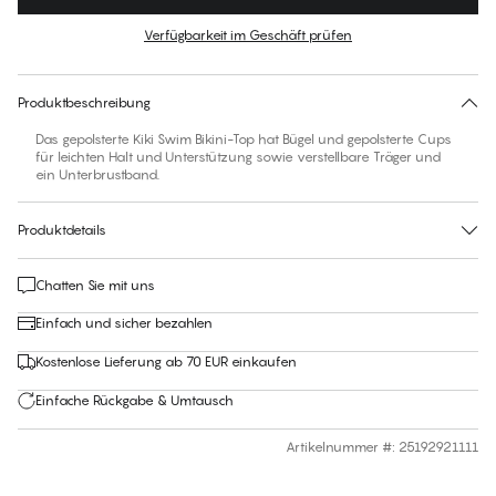
Farbe
:
Irish Green
Verfügbarkeit im Geschäft prüfen
Finden Sie Ihre Größe
30 Tage Rückgabe | Kostenlose Lieferung an den Shop
Produktbeschreibung
Das gepolsterte Kiki Swim Bikini-Top hat Bügel und gepolsterte Cups
für leichten Halt und Unterstützung sowie verstellbare Träger und
ein Unterbrustband.
Produktdetails
Chatten Sie mit uns
Einfach und sicher bezahlen
Kostenlose Lieferung ab 70 EUR einkaufen
Einfache Rückgabe & Umtausch
Artikelnummer #
:
25192921111