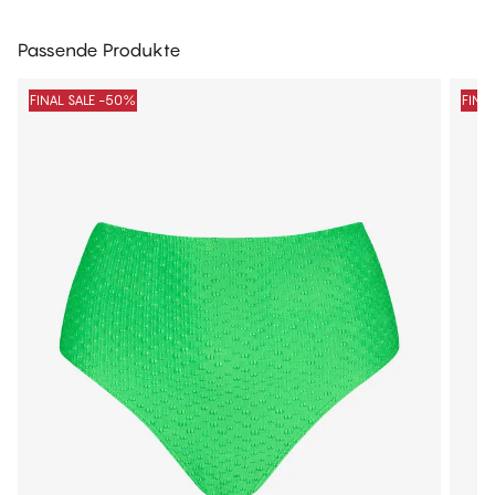
Passende Produkte
FINAL SALE -50%
FINA