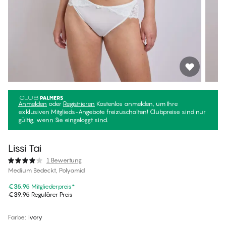
Anmelden
oder
Registrieren
Kostenlos anmelden, um Ihre
exklusiven Mitglieds-Angebote freizuschalten! Clubpreise sind nur
gültig, wenn Sie eingeloggt sind.
Lissi Tai
1 Bewertung
Medium Bedeckt, Polyamid
€35.95
Mitgliederpreis
*
€39.95
Regulärer Preis
Farbe
:
Ivory