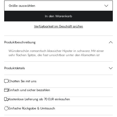
Größe auswählen
In den Warenkorb
Verfügbarkeit im Geschäft prüfen
Für diesen Artikel gibt es keine empfohlene Größe
30 Tage Rückgabe | Kostenlose Lieferung an den Shop
Produktbeschreibung
Wünderschön romantisch klassicher Hipster in schwarz. Mit einer
sehr flachen Spitze, die fast unsichtbar unter den Klamotten ist
Produktdetails
Chatten Sie mit uns
Einfach und sicher bezahlen
Kostenlose Lieferung ab 70 EUR einkaufen
Einfache Rückgabe & Umtausch