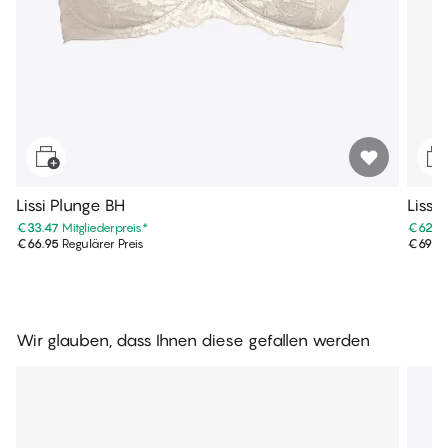
Lissi Plunge BH
Lissi
€33.47
Mitgliederpreis
*
€62.9
€66.95
Regulärer Preis
€69.9
Wir glauben, dass Ihnen diese gefallen werden