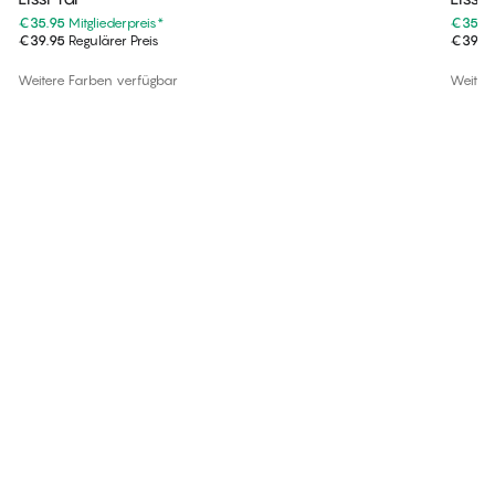
€35.95
Mitgliederpreis
*
€35.9
€39.95
Regulärer Preis
€39.9
Weitere Farben verfügbar
Weiter