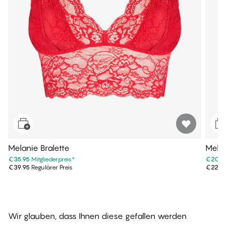
Melanie Bralette
Melan
€35.95
Mitgliederpreis
*
€20.6
€39.95
Regulärer Preis
€22.9
Wir glauben, dass Ihnen diese gefallen werden