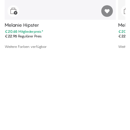
Melanie Hipster
Melan
€20.65
Mitgliederpreis
*
€20.6
€22.95
Regulärer Preis
€22.9
Weitere Farben verfügbar
Weiter