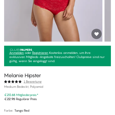
Anmelden
oder
Registrieren
Kostenlos anmelden, um Ihre
exklusiven Mitglieds-Angebote freizuschalten! Clubpreise sind nur
gültig, wenn Sie eingeloggt sind.
Melanie Hipster
1 Bewertung
Medium Bedeckt, Polyamid
€20.65
Mitgliederpreis
*
€22.95
Regulärer Preis
Farbe
:
Tango Red