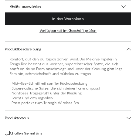
Größe auswählen
In den Warenkorb
Verfügbarkeit im Geschäft prüfen
Für diesen Artikel gibt es keine empfohlene Größe
30 Tage Rückgabe | Kostenlose Lieferung an den Shop
Produktbeschreibung
Komfort, auf den du täglich zählen wirst. Der Melanie Hipster in
Tango Red besteht aus weicher, superelastischer Spitze, die sich
sanft an deine Form anschmiegt und unter der Kleidung glatt liegt.
Feminin, schmeichelhaft und mühelos zu tragen.
• Mid-Rise-Schnitt mit sanfter Rückabdeckung
• Superelastische Spitze, die sich deiner Form anpasst
• Nahtloses Tragegefühl unter der Kleidung
• Leicht und atmungsaktiv
• Passt perfekt zum Triangle Wireless Bra
Produktdetails
Chatten Sie mit uns