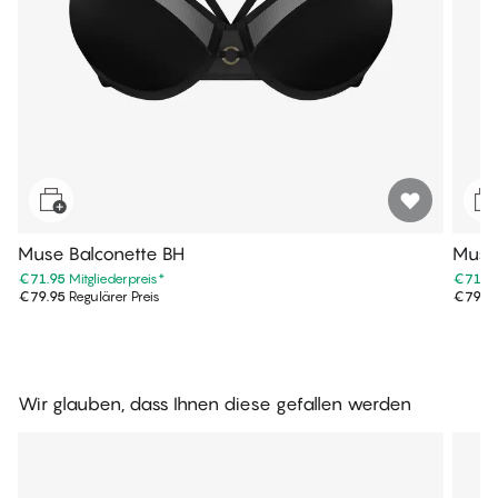
Muse Balconette BH
Muse 
€71.95
Mitgliederpreis
*
€71.9
€79.95
Regulärer Preis
€79.9
Wir glauben, dass Ihnen diese gefallen werden