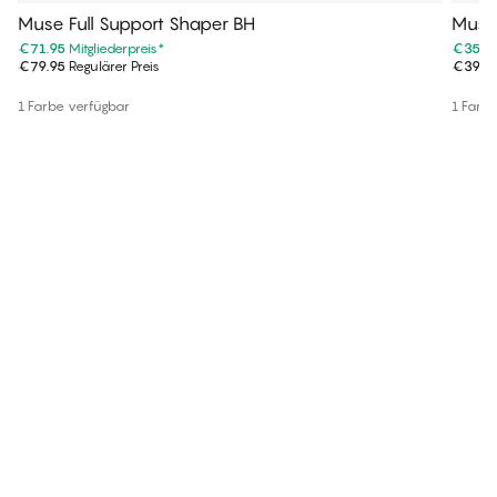
Muse Full Support Shaper BH
Muse 
€71.95
Mitgliederpreis
*
€35.9
€79.95
Regulärer Preis
€39.9
1 Farbe verfügbar
1 Farb