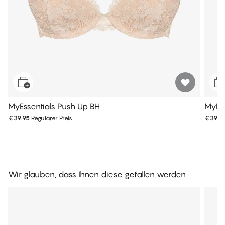
MyEssentials Push Up BH
MyEss
€39.95
Regulärer Preis
€39.9
Wir glauben, dass Ihnen diese gefallen werden