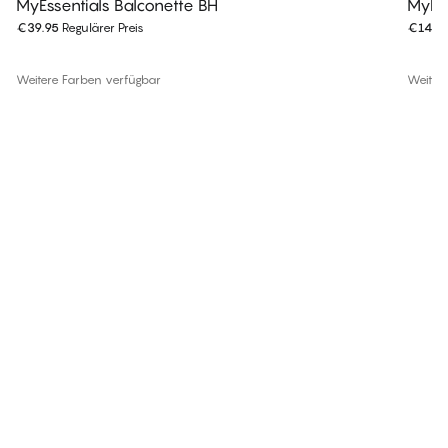
MyEssentials Balconette BH
MyEss
€39.95
Regulärer Preis
€14.9
Weitere Farben verfügbar
Weiter