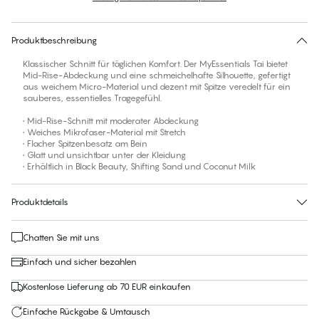
30 Tage Rückgabe | Kostenlose Lieferung an den Shop
Produktbeschreibung
Klassischer Schnitt für täglichen Komfort. Der MyEssentials Tai bietet
Mid-Rise-Abdeckung und eine schmeichelhafte Silhouette, gefertigt
aus weichem Micro-Material und dezent mit Spitze veredelt für ein
sauberes, essentielles Tragegefühl.
• Mid-Rise-Schnitt mit moderater Abdeckung
• Weiches Mikrofaser-Material mit Stretch
• Flacher Spitzenbesatz am Bein
• Glatt und unsichtbar unter der Kleidung
• Erhältlich in Black Beauty, Shifting Sand und Coconut Milk
Produktdetails
Chatten Sie mit uns
Einfach und sicher bezahlen
Kostenlose Lieferung ab 70 EUR einkaufen
Einfache Rückgabe & Umtausch