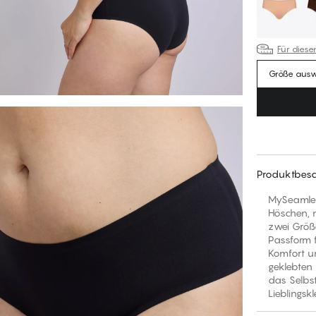
Für diese
Größe aus
Produktbesc
MySeamles
Höschen, n
zwei Größ
Passform 
Komfort u
geklebten
das Selbs
Lieblingskl