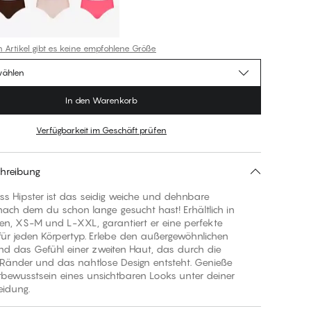
n Artikel gibt es keine empfohlene Größe
wählen
In den Warenkorb
Verfügbarkeit im Geschäft prüfen
hreibung
s Hipster ist das seidig weiche und dehnbare
ach dem du schon lange gesucht hast! Erhältlich in
en, XS-M und L-XXL, garantiert er eine perfekte
für jeden Körpertyp. Erlebe den außergewöhnlichen
nd das Gefühl einer zweiten Haut, das durch die
 Ränder und das nahtlose Design entsteht. Genieße
tbewusstsein eines unsichtbaren Looks unter deiner
eidung.