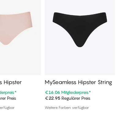
 Hipster
MySeamless Hipster String
MySeam
derpreis
*
€16.06
Mitgliederpreis
*
€16.06
M
rer Preis
€22.95
Regulärer Preis
€22.95
R
n Warenkorb
In den Warenkorb
erfügbar
Weitere Farben verfügbar
Weitere F