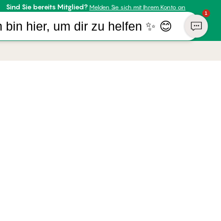
Sind Sie bereits Mitglied?
Melden Sie sich mit Ihrem Konto an
1
h bin hier, um dir zu helfen ✨ 😊
R UNTERNEHMEN
ZAHLUNGSARTEN
almers
WIR VERSENDEN MIT
ufsrecht
sum
ch | Deutsch