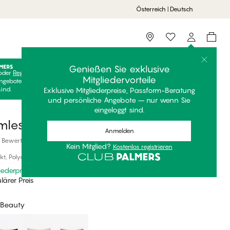
Österreich | Deutsch
Storefinder
Genießen Sie exklusive
oder
Registrieren
Kostenlos anmelden, um Ihre exklusiven
Mitgliedervorteile
ngebote freizuschalten! Clubpreise sind nur gültig, wenn Sie
sind.
Exklusive Mitgliederpreise, Passform-Beratung
und persönliche Angebote – nur wenn Sie
eingeloggt sind.
less Hipster
Anmelden
 Bewertungen
Kein Mitglied?
Kostenlos registrieren
t, Polyamid
iederpreis
*
ärer Preis
 Beauty