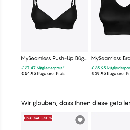
MySeamless Push-Up Bügel
MySeamless Bra
los
€27.47
Mitgliederpreis
*
€35.95
Mitgliederpre
€54.95
Regulärer Preis
€39.95
Regulärer Pr
In den Warenkorb
In den War
Wir glauben, dass Ihnen diese gefall
FINAL SALE -50%