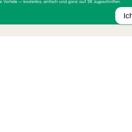
 Vorteile – kostenlos, einfach und ganz auf SIE zugeschnitten.
Ic
LUB PALMERS
HILFE
UNSE
er Club PALMERS
Lieferung
Über P
dingungen für Mitglieder
Rückgabe
Stores
tglied werden
Geschenkkarten
Widerr
gin
Alle FAQ Themen
Impres
Kontakt aufnehmen
B2B
Whistleblower-politik
okies verwalten
Österrei
Datenschutzhinweise
Allgemeine Geschäftsbedingungen