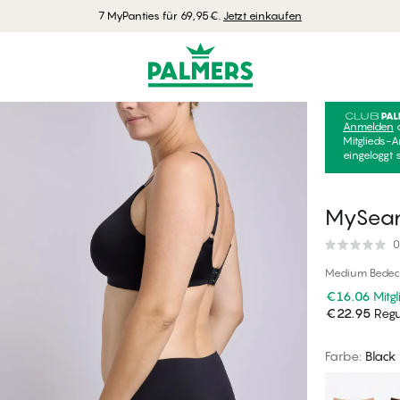
7 MyPanties für 69,95€.
Jetzt einkaufen
Anmelden
Mitglieds-A
eingeloggt 
MySeam
0
Medium Bedeck
€16.06
Mitgl
€22.95
Regul
Farbe
:
Black