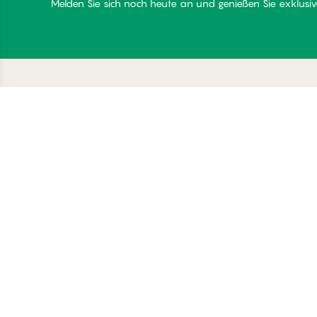
Melden Sie sich noch heute an und genießen Sie exklusive
Danke für Ihren Besuch
C
bei
Üb
Palmers
Be
Mi
Lo
© Palmers 2026. All rights reserved
Co