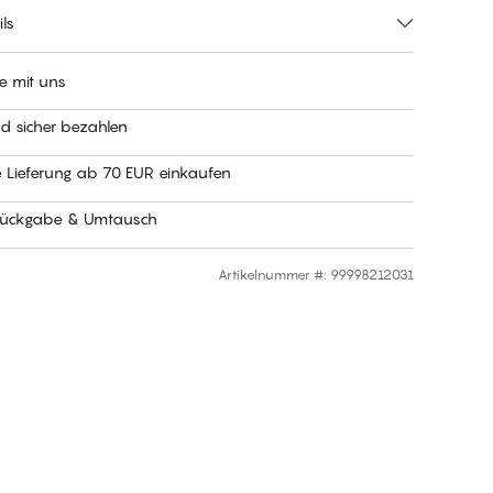
ls
e mit uns
nd sicher bezahlen
e Lieferung ab 70 EUR einkaufen
Rückgabe & Umtausch
Artikelnummer #
:
99998212031