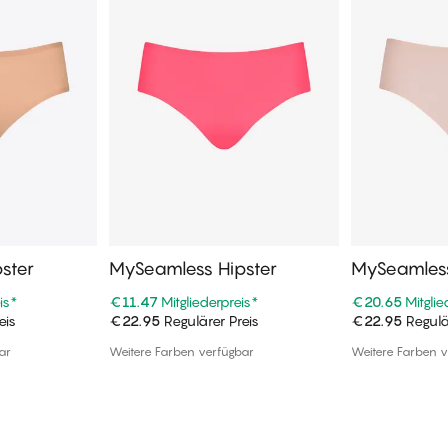
ster
MySeamless Hipster
MySeamless
is
*
€11.47
Mitgliederpreis
*
€20.65
Mitglie
eis
€22.95
Regulärer Preis
€22.95
Regulä
enkorb
In den Warenkorb
In de
ar
Weitere Farben verfügbar
Weitere Farben v