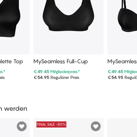
lette Top
MySeamless Full-Cup
MySeamless
is
*
€49.45
Mitgliederpreis
*
€49.45
Mitgli
eis
€54.95
Regulärer Preis
€54.95
Regulä
enkorb
In den Warenkorb
In de
en werden
FINAL SALE -50%