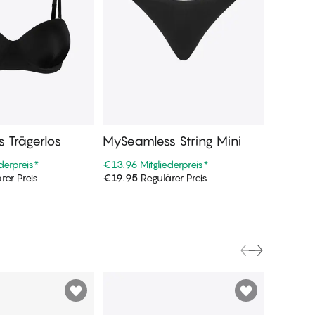
 Trägerlos
MySeamless String Mini
MySeam
ederpreis
*
€13.96
Mitgliederpreis
*
€16.06
M
rer Preis
€19.95
Regulärer Preis
€22.95
R
n Warenkorb
In den Warenkorb