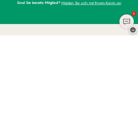
Sind Sie bereits Mitglied?
Melden Sie sich mit Ihrem Konto an
1
−
Danke für Ihren Besuch bei
Palmers
ZAHLUNGSARTEN
WIR VERSENDEN MIT
Club PALMERS