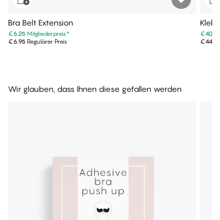
Bra Belt Extension
Kleb
€6.25
Mitgliederpreis
*
€40.4
€6.95
Regulärer Preis
€44.9
Wir glauben, dass Ihnen diese gefallen werden