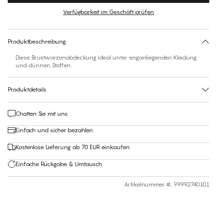
Verfügbarkeit im Geschäft prüfen
Für diesen Artikel gibt es keine empfohlene Größe
30 Tage Rückgabe | Kostenlose Lieferung an den Shop
Produktbeschreibung
Diese Brustwarzenabdeckung ideal unter enganliegenden Kleidung
und dünnen Stoffen.
Produktdetails
Chatten Sie mit uns
Einfach und sicher bezahlen
Kostenlose Lieferung ab 70 EUR einkaufen
Einfache Rückgabe & Umtausch
Artikelnummer #
:
99992740101