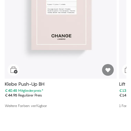
Klebe Push-Up BH
Lift U
€40.45
Mitgliederpreis
*
€13.4
€44.95
Regulärer Preis
€14.9
Weitere Farben verfügbar
1 Farb