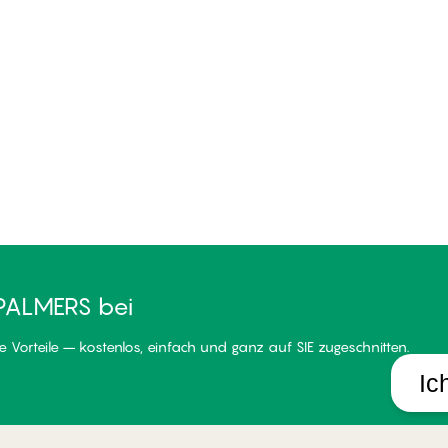
PALMERS bei
 Vorteile – kostenlos, einfach und ganz auf SIE zugeschnitten.
Ic