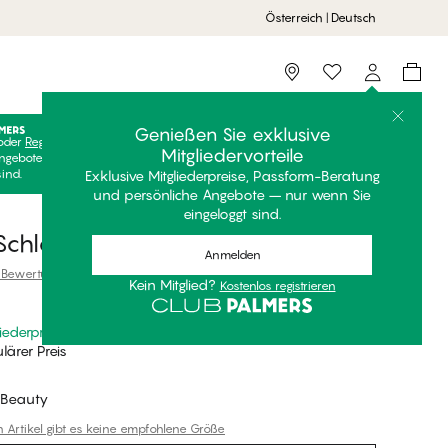
Österreich | Deutsch
Storefinder
Genießen Sie exklusive
oder
Registrieren
Kostenlos anmelden, um Ihre exklusiven
Mitgliedervorteile
ngebote freizuschalten! Clubpreise sind nur gültig, wenn Sie
sind.
Exklusive Mitgliederpreise, Passform-Beratung
und persönliche Angebote – nur wenn Sie
eingeloggt sind.
Schlafanzug-Hose
Anmelden
 Bewertung
Kein Mitglied?
Kostenlos registrieren
liederpreis
*
lärer Preis
 Beauty
n Artikel gibt es keine empfohlene Größe