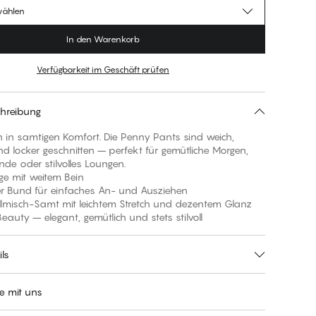
wählen
In den Warenkorb
Verfügbarkeit im Geschäft prüfen
hreibung
 in samtigen Komfort. Die Penny Pants sind weich,
nd locker geschnitten – perfekt für gemütliche Morgen,
de oder stilvolles Loungen.
nge mit weitem Bein
her Bund für einfaches An- und Ausziehen
lmisch-Samt mit leichtem Stretch und dezentem Glanz
 Beauty – elegant, gemütlich und stets stilvoll
ls
e mit uns