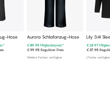
zug-Hose
Aurora Schlafanzug-Hose
Lily 3/4 Sle
is
*
€89.95
Mitgliederpreis
*
€18.97
Mitglie
eis
€99.95
Regulärer Preis
€37.95
Regulär
enkorb
In den Warenkorb
In de
Weitere Farben verfügbar
1 Farbe verfügba