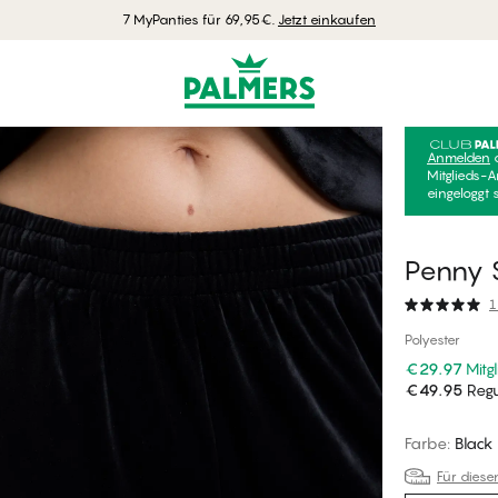
7 MyPanties für 69,95€.
Jetzt einkaufen
Anmelden
Mitglieds-A
eingeloggt 
Penny 
1
Polyester
€29.97
Mitg
€49.95
Regu
Farbe
:
Black
Für diese