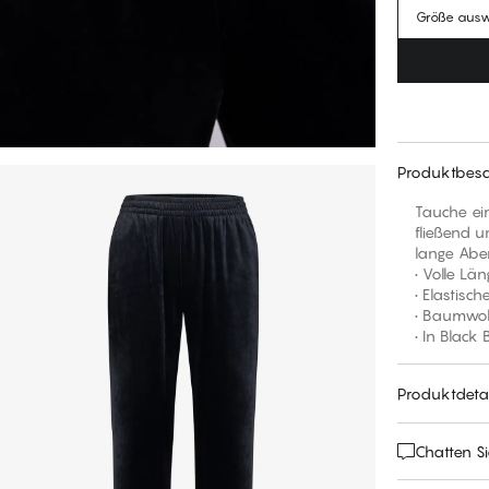
Größe aus
Produktbesc
Tauche ein
fließend u
lange Aben
• Volle Lä
• Elastisc
• Baumwol
• In Black
Produktdetai
Chatten Si