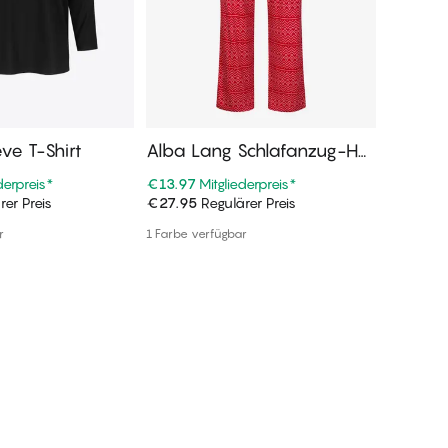
eve T-Shirt
Alba Lang Schlafanzug-Ho
Alba L
se
derpreis
*
€13.97
Mitgliederpreis
*
€9.97
Mi
er Preis
€27.95
Regulärer Preis
€19.95
R
n Warenkorb
In den Warenkorb
r
1 Farbe verfügbar
Weitere F