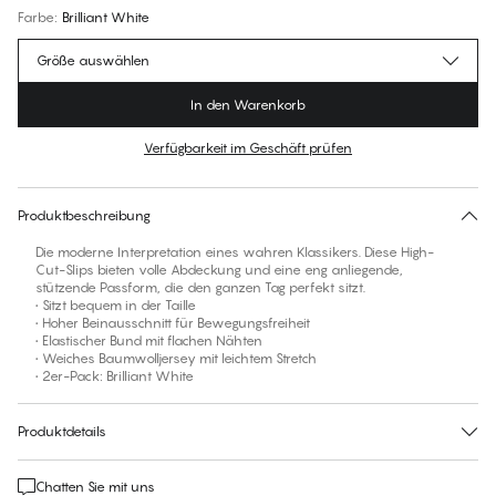
Farbe
:
Brilliant White
Größe auswählen
In den Warenkorb
Verfügbarkeit im Geschäft prüfen
Für diesen Artikel gibt es keine empfohlene Größe
30 Tage Rückgabe | Kostenlose Lieferung an den Shop
Produktbeschreibung
Die moderne Interpretation eines wahren Klassikers. Diese High-
Cut-Slips bieten volle Abdeckung und eine eng anliegende,
stützende Passform, die den ganzen Tag perfekt sitzt.
• Sitzt bequem in der Taille
• Hoher Beinausschnitt für Bewegungsfreiheit
• Elastischer Bund mit flachen Nähten
• Weiches Baumwolljersey mit leichtem Stretch
• 2er-Pack: Brilliant White
Produktdetails
Chatten Sie mit uns