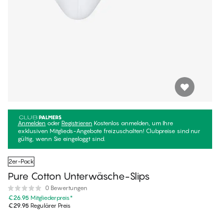
Anmelden
oder
Registrieren
Kostenlos anmelden, um Ihre
exklusiven Mitglieds-Angebote freizuschalten! Clubpreise sind nur
gültig, wenn Sie eingeloggt sind.
2er-Pack
Pure Cotton Unterwäsche-Slips
0 Bewertungen
€26.95
Mitgliederpreis
*
€29.95
Regulärer Preis