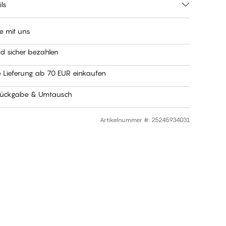
ls
e mit uns
nd sicher bezahlen
e Lieferung ab 70 EUR einkaufen
Rückgabe & Umtausch
Artikelnummer #
:
25245934031