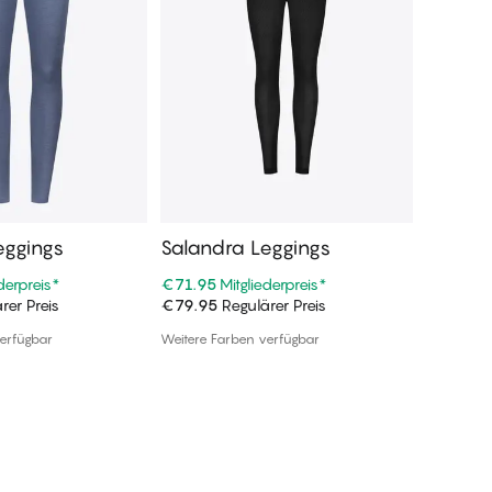
eggings
Salandra Leggings
Salan
derpreis
*
€71.95
Mitgliederpreis
*
€107.95
rer Preis
€79.95
Regulärer Preis
€119.95
n Warenkorb
In den Warenkorb
erfügbar
Weitere Farben verfügbar
1 Farbe ve