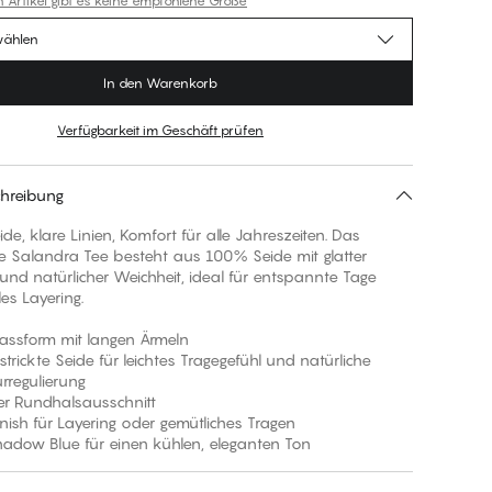
n Artikel gibt es keine empfohlene Größe
wählen
In den Warenkorb
Verfügbarkeit im Geschäft prüfen
hreibung
de, klare Linien, Komfort für alle Jahreszeiten. Das
ge Salandra Tee besteht aus 100% Seide mit glatter
 und natürlicher Weichheit, ideal für entspannte Tage
les Layering.
Passform mit langen Ärmeln
strickte Seide für leichtes Tragegefühl und natürliche
rregulierung
her Rundhalsausschnitt
Finish für Layering oder gemütliches Tragen
shadow Blue für einen kühlen, eleganten Ton