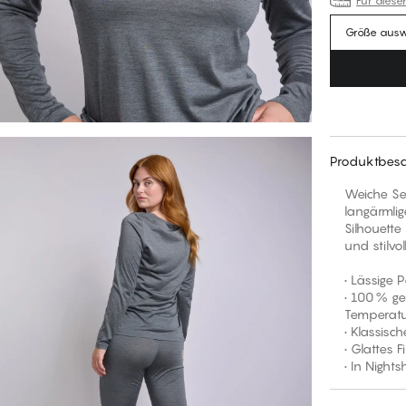
Für diese
Größe aus
Produktbesc
Weiche Sei
langärmli
Silhouette
und stilvol
• Lässige 
• 100 % ge
Temperatu
• Klassisc
• Glattes 
• In Night