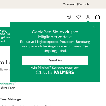
Österreich | Deutsch
Storefinder
Genießen Sie exklusive
oder
Registrieren
Kostenlos anmelden, um Ihre exklusiven
Mitgliedervorteile
ngebote freizuschalten! Clubpreise sind nur gültig, wenn Sie
sind.
Exklusive Mitgliederpreise, Passform-Beratung
und persönliche Angebote – nur wenn Sie
eingeloggt sind.
Anmelden
a Langarm T-Shirt
Kein Mitglied?
Kostenlos registrieren
 Bewertung
iederpreis
*
ärer Preis
Grey Melange