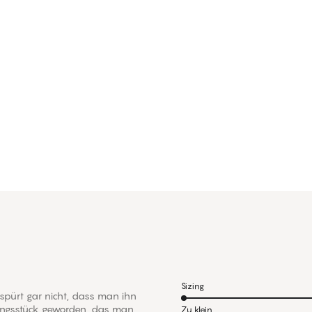
Sizing
spürt gar nicht, dass man ihn
idungsstück geworden, das man
Zu klein