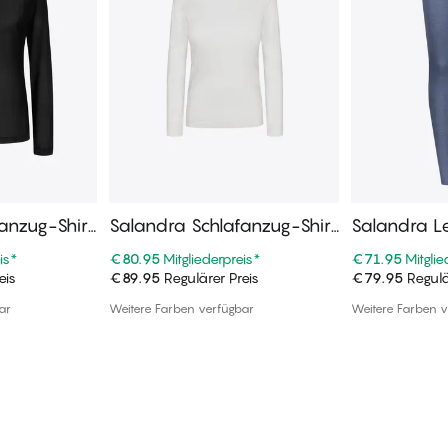
anzug-Shirt
Salandra Schlafanzug-Shirt
Salandra L
s
is
*
€80.95
Mitgliederpreis
*
€71.95
Mitglie
eis
€89.95
Regulärer Preis
€79.95
Regulä
enkorb
In den Warenkorb
In de
ar
Weitere Farben verfügbar
Weitere Farben v