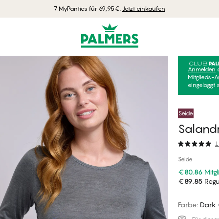
7 MyPanties für 69,95€.
Jetzt einkaufen
Anmelden
Mitglieds-A
eingeloggt 
Seide
Salandr
1
Seide
€80.86
Mitgl
€89.85
Regul
Farbe
:
Dark 