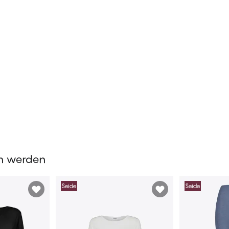
en werden
Seide
Seide