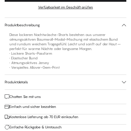
Verfügbarkeit im Geschäft prüfen
Für diesen Artikel gibt es keine empfohlene Größe
30 Tage Rückgabe | Kostenlose Lieferung an den Shop
Produktbeschreibung
Diese lockeren Nachtwäsche-Shorts bestehen aus unserer
atmungsaktiven Baumwoll-Modal-Mischung mit elastischem Bund
und rundum weichem Tragegefühl. Leicht und sanft auf der Haut –
perfekt für warme Nächte oder langsame Morgen.
• Lockere Shorts-Passform
• Elastischer Bund
• Atmungsaktives Jersey
• Verspieltes Allover-Gem-Print
Produktdetails
Chatten Sie mit uns
Einfach und sicher bezahlen
Kostenlose Lieferung ab 70 EUR einkaufen
Einfache Rückgabe & Umtausch