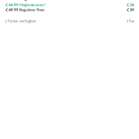
€44.99
Mitgliederpreis
*
€35.9
€49.99
Regulärer Preis
€39.9
1 Farbe verfügbar
1 Farb