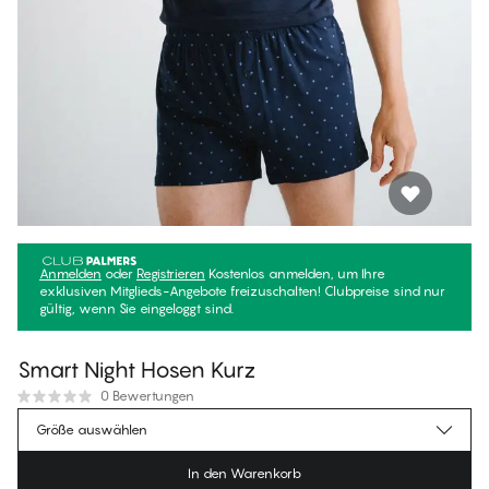
Anmelden
oder
Registrieren
Kostenlos anmelden, um Ihre
exklusiven Mitglieds-Angebote freizuschalten! Clubpreise sind nur
gültig, wenn Sie eingeloggt sind.
Smart Night Hosen Kurz
0 Bewertungen
€35.95
Mitgliederpreis
*
Größe auswählen
€39.95
Regulärer Preis
In den Warenkorb
Farbe
:
Gem