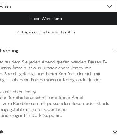
wählen
In den Warenkorb
Verfügbarkeit im Geschäft prüfen
hreibung
ker, zu dem Sie jeden Abend greifen werden. Dieses T-
kurzen Ärmeln ist aus ultraweichem Jersey mit
m Stretch gefertigt und bietet Komfort, der sich mit
egt – ob beim Entspannen untertags oder in der
 elastisches Jersey
nter Rundhalsausschnitt und kurze Ärmel
en zum Kombinieren mit passenden Hosen oder Shorts
 Tragegefühl mit glatter Oberfläche
h und elegant in Dark Sapphire
ls