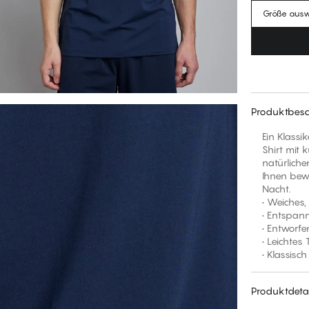
Größe aus
Produktbesc
Ein Klassi
Shirt mit 
natürliche
Ihnen bew
Nacht.
• Weiches,
• Entspan
• Entworf
• Leichtes
• Klassisc
Produktdetai