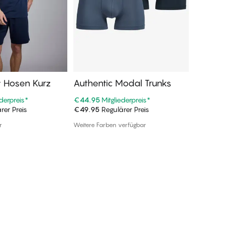
t Hosen Kurz
Authentic Modal Trunks
Mix & 
urz
ederpreis
*
€44.95
Mitgliederpreis
*
€44.95
rer Preis
€49.95
Regulärer Preis
€49.95
R
n Warenkorb
In den Warenkorb
r
Weitere Farben verfügbar
1 Farbe ve