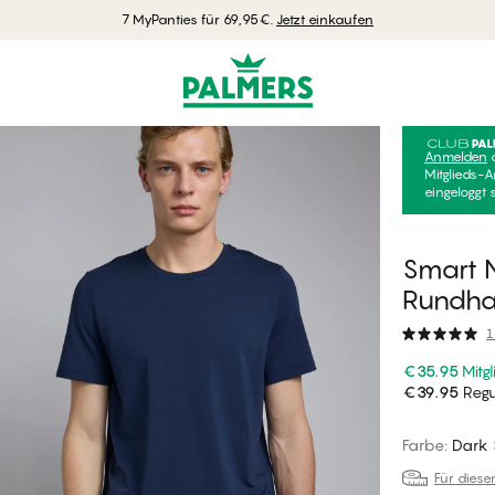
7 MyPanties für 69,95€.
Jetzt einkaufen
Anmelden
Mitglieds-A
eingeloggt 
Smart N
Rundha
1
€35.95
Mitgl
€39.95
Regul
Farbe
:
Dark 
Für diese