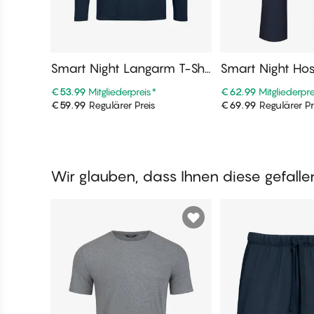
Smart Night Langarm T-Shir
Smart Night Ho
t Langarm, Rundhalsaussch
€53.99
Mitgliederpreis
*
€62.99
Mitgliederpre
nitt
€59.99
Regulärer Preis
€69.99
Regulärer Pr
In den Warenkorb
In den War
Wir glauben, dass Ihnen diese gefall