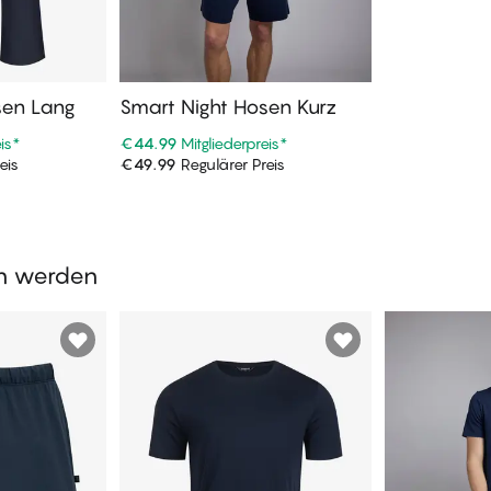
sen Lang
Smart Night Hosen Kurz
is
*
€44.99
Mitgliederpreis
*
eis
€49.99
Regulärer Preis
enkorb
In den Warenkorb
en werden