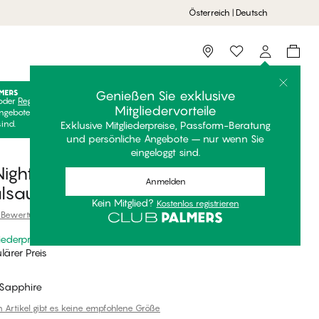
Österreich | Deutsch
Storefinder
Genießen Sie exklusive
oder
Registrieren
Kostenlos anmelden, um Ihre exklusiven
Mitgliedervorteile
ngebote freizuschalten! Clubpreise sind nur gültig, wenn Sie
sind.
Exklusive Mitgliederpreise, Passform-Beratung
und persönliche Angebote – nur wenn Sie
eingeloggt sind.
ight T-Shirt Kurzarm,
Anmelden
lsausschnitt
Kein Mitglied?
Kostenlos registrieren
 Bewertung
iederpreis
*
ärer Preis
Sapphire
n Artikel gibt es keine empfohlene Größe