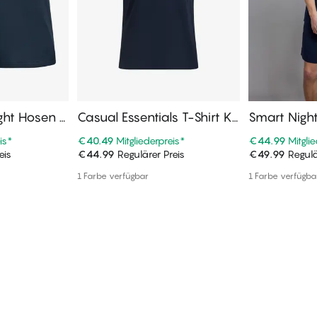
ght Hosen K
Casual Essentials T-Shirt Ku
Smart Nigh
rzarm, Rundhalsausschnitt
is
*
€40.49
Mitgliederpreis
*
€44.99
Mitgli
eis
€44.99
Regulärer Preis
€49.99
Regulä
enkorb
In den Warenkorb
In de
1 Farbe verfügbar
1 Farbe verfügba