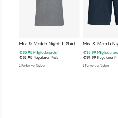
Mix & Match Night T-Shirt K
Mix & Match Ni
urzarm, Rundhalsausschnitt
urz
€35.95
Mitgliederpreis
*
€35.99
Mitgliederpre
€39.95
Regulärer Preis
€39.99
Regulärer Pr
In den Warenkorb
In den War
1 Farbe verfügbar
1 Farbe verfügbar