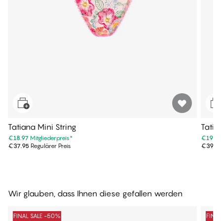
Tatiana Mini String
Tatia
€18.97
Mitgliederpreis
*
€19.9
€37.95
Regulärer Preis
€39.9
Wir glauben, dass Ihnen diese gefallen werden
FINAL SALE -50%
FINA