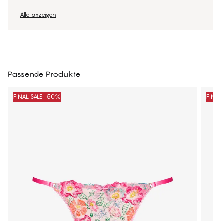
Alle anzeigen
Passende Produkte
FINAL SALE -50%
FINA