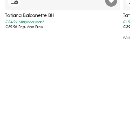
Tatiana Balconette BH
Tatia
€34.97
Mitgliederpreis
*
€19.9
€69.95
Regulärer Preis
€39.9
Weiter