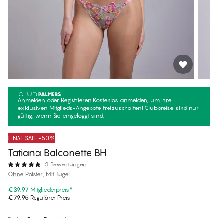
Anmelden
oder
Registrieren
Kostenlos anmelden, um Ihre
exklusiven Mitglieds-Angebote freizuschalten! Clubpreise sind nur
gültig, wenn Sie eingeloggt sind.
FINAL SALE -50%
Tatiana Balconette BH
3 Bewertungen
Ohne Polster, Mit Bügel
€39.97
Mitgliederpreis
*
€79.95
Regulärer Preis