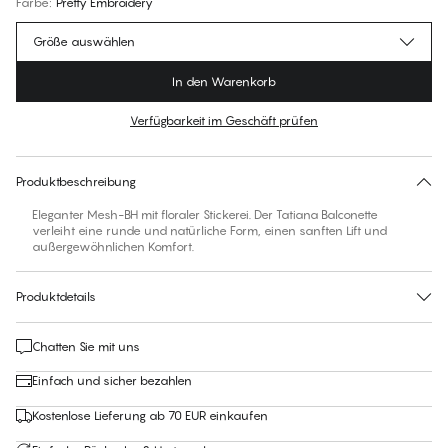
Farbe
:
Pretty Embroidery
Größe auswählen
In den Warenkorb
Verfügbarkeit im Geschäft prüfen
Finden Sie Ihre Größe
30 Tage Rückgabe | Kostenlose Lieferung an den Shop
Produktbeschreibung
Eleganter Mesh-BH mit floraler Stickerei. Der Tatiana Balconette
verleiht eine runde und natürliche Form, einen sanften Lift und
außergewöhnlichen Komfort.
Produktdetails
Chatten Sie mit uns
Einfach und sicher bezahlen
Kostenlose Lieferung ab 70 EUR einkaufen